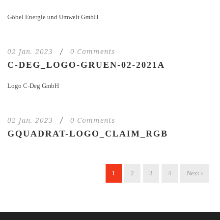
Göbel Energie und Umwelt GmbH
02 Jan. 2023
/
0 Comments
C-DEG_LOGO-GRUEN-02-2021A
Logo C-Deg GmbH
02 Jan. 2023
/
0 Comments
GQUADRAT-LOGO_CLAIM_RGB
1
2
3
4
Next ›