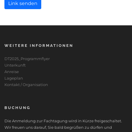
Link senden
WEITERE INFORMATIONEN
DT2025_Programmflyer
Unterkunft
Anreise
Lageplan
Kontakt / Organisation
BUCHUNG
Die Anmeldung zur Fachtagung wird in Kürze freigeschaltet.
Wir freuen uns darauf, Sie bald begrüßen zu dürfen und