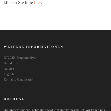
klicken Sie bitte
hier
.
WEITERE INFORMATIONEN
DT2025_Programmflyer
Unterkunft
Anreise
Lageplan
Kontakt / Organisation
BUCHUNG
Die Anmeldung zur Fachtagung wird in Kürze freigeschaltet. Wir freuen uns