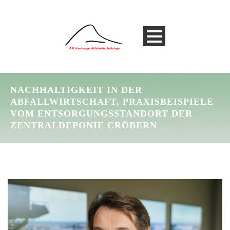
NACHHALTIGKEIT IN DER
ABFALLWIRTSCHAFT, PRAXISBEISPIELE
VOM ENTSORGUNGSSTANDORT DER
ZENTRALDEPONIE CRÖBERN