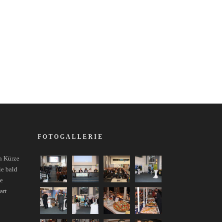
FOTOGALLERIE
n Kürze
ie bald
ie
art.