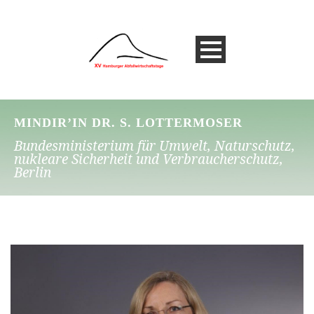
MINDIR’IN DR. S. LOTTERMOSER
Bundesministerium für Umwelt, Naturschutz,
nukleare Sicherheit und Verbraucherschutz,
Berlin