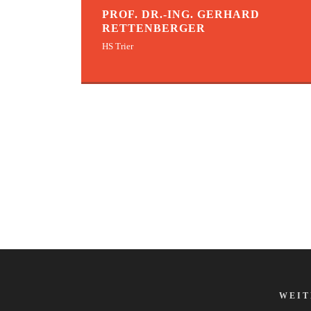
PROF. DR.-ING. GERHARD
RETTENBERGER
HS Trier
WEIT