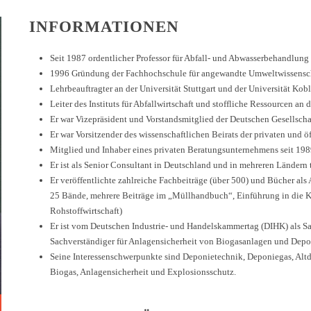
INFORMATIONEN
Seit 1987 ordentlicher Professor für Abfall- und Abwasserbehandlung
1996 Gründung der Fachhochschule für angewandte Umweltwissenscha
Lehrbeauftragter an der Universität Stuttgart und der Universität Ko
Leiter des Instituts für Abfallwirtschaft und stoffliche Ressourcen an 
Er war Vizepräsident und Vorstandsmitglied der Deutschen Gesellscha
Er war Vorsitzender des wissenschaftlichen Beirats der privaten und ö
Mitglied und Inhaber eines privaten Beratungsunternehmens seit 1
Er ist als Senior Consultant in Deutschland und in mehreren Ländern 
Er veröffentlichte zahlreiche Fachbeiträge (über 500) und Bücher als 
25 Bände, mehrere Beiträge im „Müllhandbuch“, Einführung in die Kr
Rohstoffwirtschaft)
Er ist vom Deutschen Industrie- und Handelskammertag (DIHK) als Sa
Sachverständiger für Anlagensicherheit von Biogasanlagen und Depon
Seine Interessenschwerpunkte sind Deponietechnik, Deponiegas, Alt
Biogas, Anlagensicherheit und Explosionsschutz.