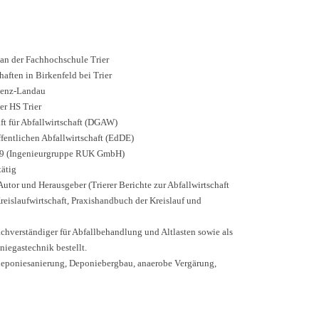
 an der Fachhochschule Trier
ften in Birkenfeld bei Trier
blenz-Landau
der HS Trier
ft für Abfallwirtschaft (DGAW)
ffentlichen Abfallwirtschaft (EdDE)
989 (Ingenieurgruppe RUK GmbH)
tätig
Autor und Herausgeber (Trierer Berichte zur Abfallwirtschaft
eislaufwirtschaft, Praxishandbuch der Kreislauf und
chverständiger für Abfallbehandlung und Altlasten sowie als
iegastechnik bestellt.
deponiesanierung, Deponiebergbau, anaerobe Vergärung,